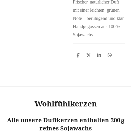
Frischer, natürlicher Duft
mit einer leichten, grünen
Note – beruhigend und klar.
Handgegossen aus 100 %
Sojawachs.
T
T
T
T
e
e
e
e
i
i
i
i
l
l
l
l
e
e
e
e
n
n
n
n
Wohlfühlkerzen
Alle unsere Duftkerzen enthalten 200 g
reines Sojawachs