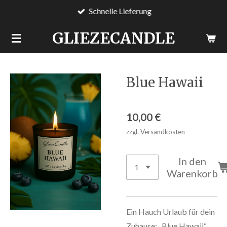
Schnelle Lieferung
Zum
Hauptinhalt
GLIEZECANDLE
springen
Blue Hawaii
10,00 €
zzgl. Versandkosten
In den
Warenkorb
Ein Hauch Urlaub für dein
Zuhause: „Blue Hawaii“