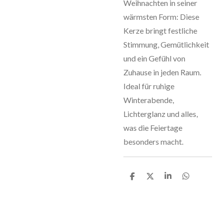
Weihnachten in seiner
wärmsten Form: Diese
Kerze bringt festliche
Stimmung, Gemütlichkeit
und ein Gefühl von
Zuhause in jeden Raum.
Ideal für ruhige
Winterabende,
Lichterglanz und alles,
was die Feiertage
besonders macht.
T
T
T
T
e
e
e
e
i
i
i
i
l
l
l
l
e
e
e
e
n
n
n
n