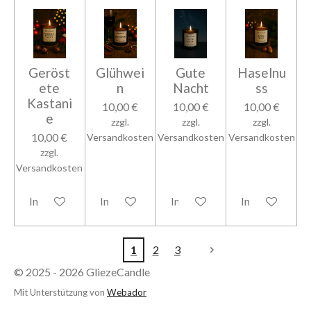
Geröst
Glühwei
Gute
Haselnu
ete
n
Nacht
ss
Kastani
10,00 €
10,00 €
10,00 €
e
zzgl.
zzgl.
zzgl.
10,00 €
Versandkosten
Versandkosten
Versandkosten
zzgl.
Versandkosten
In den Warenkorb
In den Warenkorb
In den Warenkorb
In den Warenk
1
2
3
© 2025 - 2026 GliezeCandle
Mit Unterstützung von
Webador