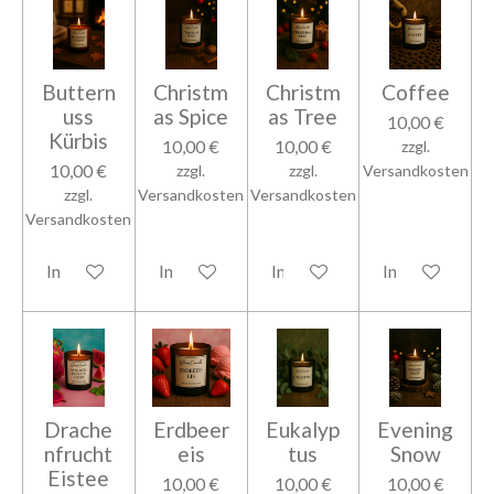
Buttern
Christm
Christm
Coffee
uss
as Spice
as Tree
10,00 €
Kürbis
10,00 €
10,00 €
zzgl.
10,00 €
zzgl.
zzgl.
Versandkosten
zzgl.
Versandkosten
Versandkosten
Versandkosten
In den Warenkorb
In den Warenkorb
In den Warenkorb
In den Warenk
Drache
Erdbeer
Eukalyp
Evening
nfrucht
eis
tus
Snow
Eistee
10,00 €
10,00 €
10,00 €