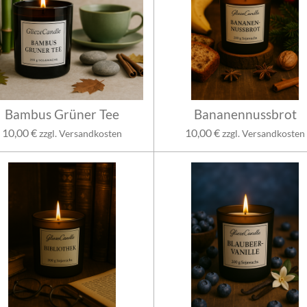
Bambus Grüner Tee
Bananennussbrot
10,00 €
10,00 €
zzgl. Versandkosten
zzgl. Versandkosten