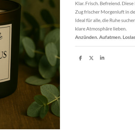
Klar. Frisch. Befreiend. Dies
Zug frischer Morgenluft in de
Ideal für alle, die Ruhe such
klare Atmosphäre lieben.
Anzünden. Aufatmen. Losla
T
T
T
e
e
e
i
i
i
l
l
l
e
e
e
n
n
n