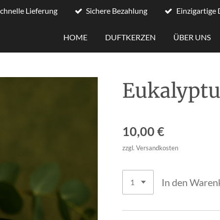
chnelle Lieferung
Sichere Bezahlung
Einzigartige
HOME
DUFTKERZEN
ÜBER UNS
Eukalyptu
10,00 €
zzgl. Versandkosten
In den Waren