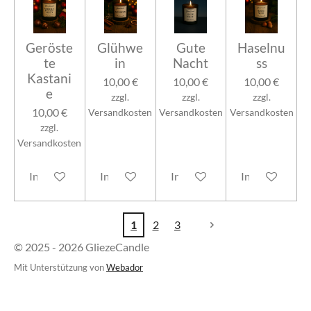
Geröste
Glühwe
Gute
Haselnu
te
in
Nacht
ss
Kastani
10,00 €
10,00 €
10,00 €
e
zzgl.
zzgl.
zzgl.
10,00 €
Versandkosten
Versandkosten
Versandkosten
zzgl.
Versandkosten
In den Warenkorb
In den Warenkorb
In den Warenkorb
In den Warenk
1
2
3
© 2025 - 2026 GliezeCandle
Mit Unterstützung von
Webador