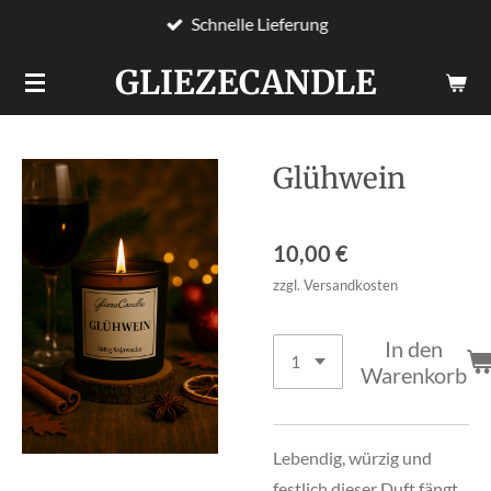
Schnelle Lieferung
Zum
Hauptinhalt
GLIEZECANDLE
springen
Glühwein
10,00 €
zzgl. Versandkosten
In den
Warenkorb
Lebendig, würzig und
festlich dieser Duft fängt