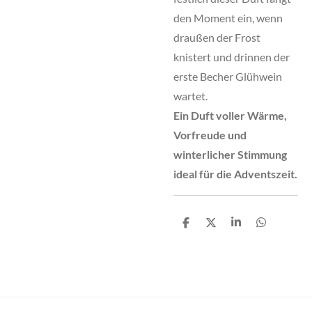
den Moment ein, wenn
draußen der Frost
knistert und drinnen der
erste Becher Glühwein
wartet.
Ein Duft voller Wärme,
Vorfreude und
winterlicher Stimmung
ideal für die Adventszeit.
T
T
T
T
e
e
e
e
i
i
i
i
l
l
l
l
e
e
e
e
n
n
n
n