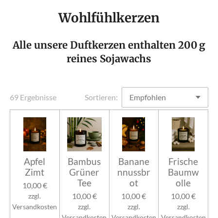
Wohlfühlkerzen
Alle unsere Duftkerzen enthalten 200 g
reines Sojawachs
69 Ergebnisse
Sortieren:
Apfel
Bambus
Banane
Frische
Zimt
Grüner
nnussbr
Baumw
Tee
ot
olle
10,00 €
10,00 €
10,00 €
10,00 €
zzgl.
Versandkosten
zzgl.
zzgl.
zzgl.
Versandkosten
Versandkosten
Versandkosten