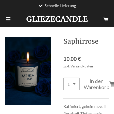
Schnelle Lieferung
Zum
Hauptinhalt
GLIEZECANDLE
springen
Saphirrose
10,00 €
zzgl. Versandkosten
In den
Warenkorb
Raffiniert, geheimnisvoll,
floral mit Tiefe wie ein