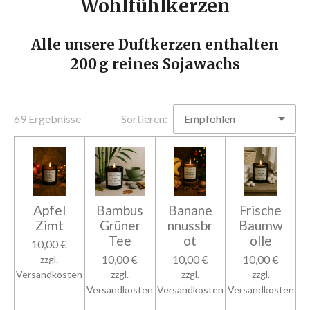
Wohlfühlkerzen
Alle unsere Duftkerzen enthalten
200 g reines Sojawachs
69 Ergebnisse
Sortieren:
Apfel
Bambus
Banane
Frische
Zimt
Grüner
nnussbr
Baumw
Tee
ot
olle
10,00 €
10,00 €
10,00 €
10,00 €
zzgl.
Versandkosten
zzgl.
zzgl.
zzgl.
Versandkosten
Versandkosten
Versandkosten