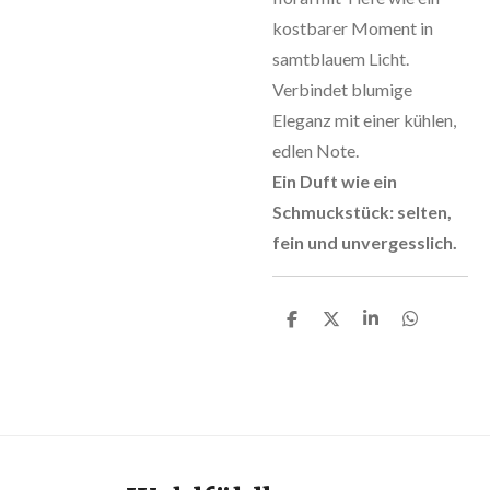
kostbarer Moment in
samtblauem Licht.
Verbindet blumige
Eleganz mit einer kühlen,
edlen Note.
Ein Duft wie ein
Schmuckstück: selten,
fein und unvergesslich.
T
T
T
T
e
e
e
e
i
i
i
i
l
l
l
l
e
e
e
e
n
n
n
n