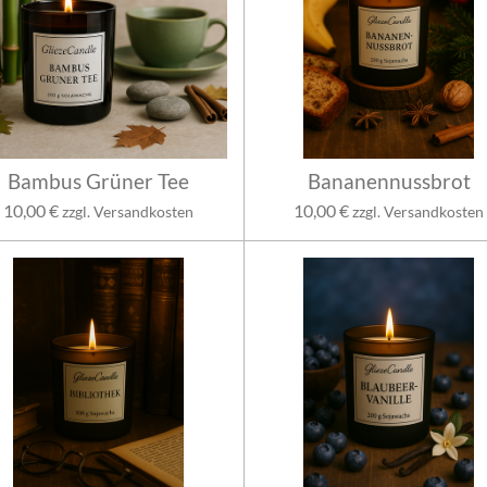
Bambus Grüner Tee
Bananennussbrot
10,00 €
10,00 €
zzgl. Versandkosten
zzgl. Versandkosten