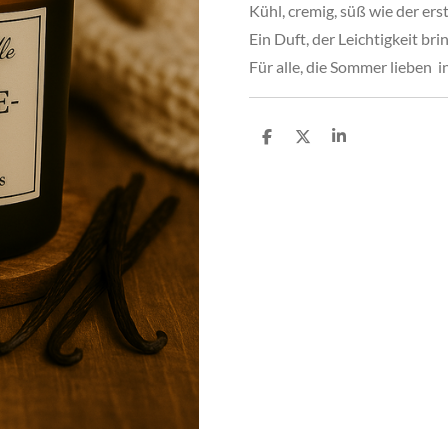
Kühl, cremig, süß wie der ers
Ein Duft, der Leichtigkeit bri
Für alle, die Sommer lieben i
T
T
T
e
e
e
i
i
i
l
l
l
e
e
e
n
n
n